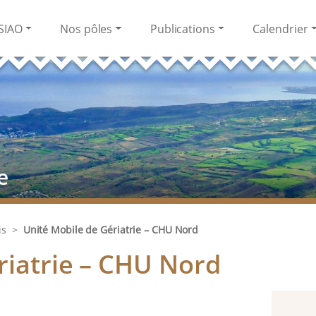
SIAO
Nos pôles
Publications
Calendrier
e
is
>
Unité Mobile de Gériatrie – CHU Nord
riatrie – CHU Nord
n