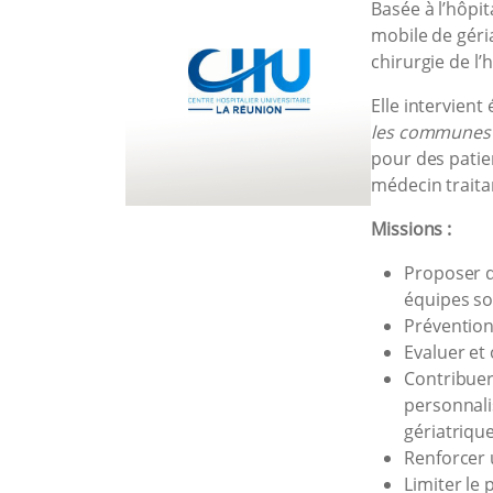
Basée à l’hôpit
mobile de géria
chirurgie de l’h
Elle intervient
les communes d
pour des patie
médecin traita
Missions :
Proposer d
équipes soi
Prévention
Evaluer et
Contribuer 
personnali
gériatriqu
Renforcer u
Limiter le