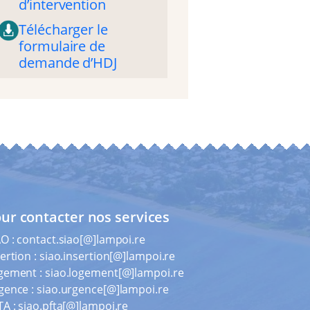
d’intervention
Télécharger le
formulaire de
demande d’HDJ
ur contacter nos services
AO :
contact.siao[@]lampoi.re
ertion :
siao.insertion[@]lampoi.re
gement :
siao.logement[@]lampoi.re
gence :
siao.urgence[@]lampoi.re
TA :
siao.pfta[@]lampoi.re