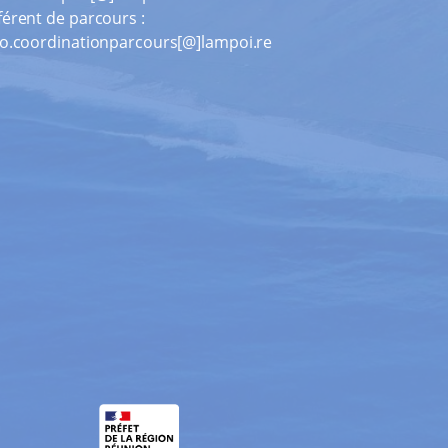
férent de parcours :
ao.coordinationparcours[@]lampoi.re