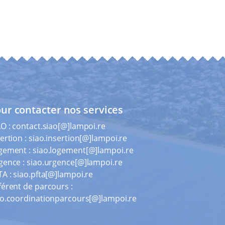
ur contacter nos services
AO :
contact.siao[@]lampoi.re
ertion :
siao.insertion[@]lampoi.re
gement :
siao.logement[@]lampoi.re
gence :
siao.urgence[@]lampoi.re
TA :
siao.pfta[@]lampoi.re
férent de parcours :
ao.coordinationparcours[@]lampoi.re