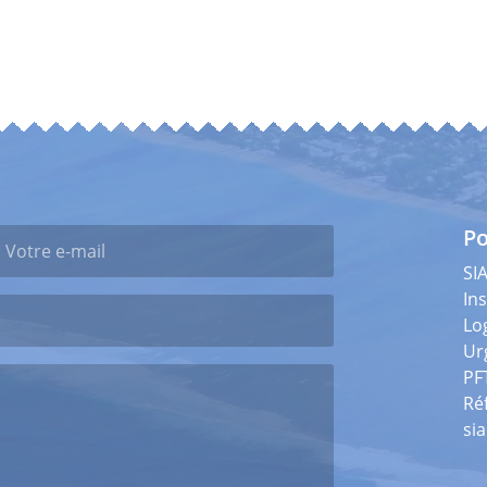
Po
SI
Ins
Lo
Ur
PF
Ré
si