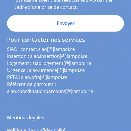
formulaire soient utilisées par le SIAO dans le
cadre d'une prise de contact.
Pour contacter nos services
SIAO :
contact.siao[@]lampoi.re
Insertion :
siao.insertion[@]lampoi.re
Logement :
siao.logement[@]lampoi.re
Urgence :
siao.urgence[@]lampoi.re
PFTA :
siao.pfta[@]lampoi.re
Référent de parcours :
siao.coordinationparcours[@]lampoi.re
Mentions légales
Politique de confidentialité