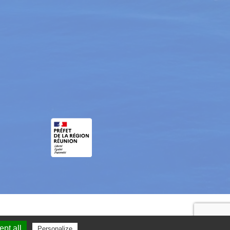
pt all
Personalize