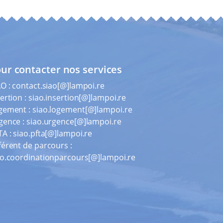
ur contacter nos services
AO :
contact.siao[@]lampoi.re
ertion :
siao.insertion[@]lampoi.re
gement :
siao.logement[@]lampoi.re
gence :
siao.urgence[@]lampoi.re
TA :
siao.pfta[@]lampoi.re
férent de parcours :
ao.coordinationparcours[@]lampoi.re