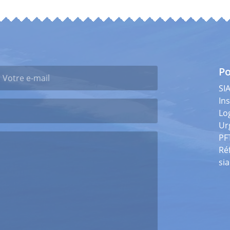
Po
SI
Ins
Lo
Ur
PF
Ré
si