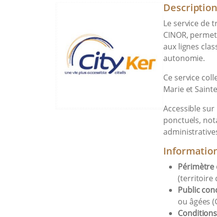
Descriptio
Le service de t
CINOR, permet 
aux lignes cla
autonomie.
Ce service coll
Marie et Sainte
Accessible sur i
ponctuels, not
administrative
Informatio
Périmètre 
(territoire
Public con
ou âgées (
Conditions