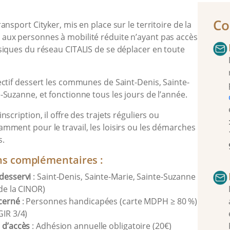
n
Co
ransport Cityker, mis en place sur le territoire de la
aux personnes à mobilité réduite n’ayant pas accès
ssiques du réseau CITALIS de se déplacer en toute
ectif dessert les communes de Saint-Denis, Sainte-
-Suzanne, et fonctionne tous les jours de l’année.
nscription, il offre des trajets réguliers ou
amment pour le travail, les loisirs ou les démarches
s.
ns complémentaires :
desservi
: Saint-Denis, Sainte-Marie, Sainte-Suzanne
 de la CINOR)
cerné
: Personnes handicapées (carte MDPH ≥ 80 %)
GIR 3/4)
 d’accès
: Adhésion annuelle obligatoire (20€)