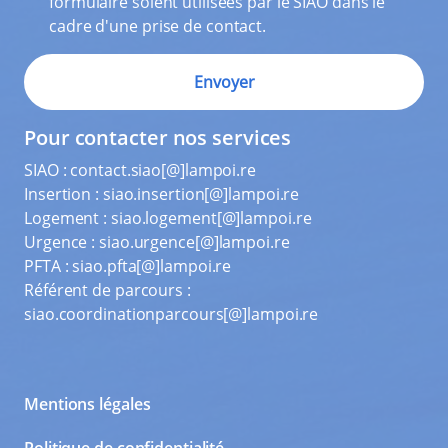
formulaire soient utilisées par le SIAO dans le
cadre d'une prise de contact.
Pour contacter nos services
SIAO :
contact.siao[@]lampoi.re
Insertion :
siao.insertion[@]lampoi.re
Logement :
siao.logement[@]lampoi.re
Urgence :
siao.urgence[@]lampoi.re
PFTA :
siao.pfta[@]lampoi.re
Référent de parcours :
siao.coordinationparcours[@]lampoi.re
Mentions légales