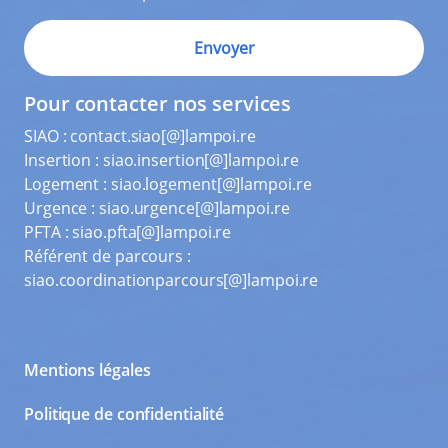
Pour contacter nos services
SIAO :
contact.siao[@]lampoi.re
Insertion :
siao.insertion[@]lampoi.re
Logement :
siao.logement[@]lampoi.re
Urgence :
siao.urgence[@]lampoi.re
PFTA :
siao.pfta[@]lampoi.re
Référent de parcours :
siao.coordinationparcours[@]lampoi.re
Mentions légales
Politique de confidentialité