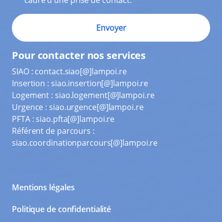
Pour contacter nos services
SIAO :
contact.siao[@]lampoi.re
Insertion :
siao.insertion[@]lampoi.re
Logement :
siao.logement[@]lampoi.re
Urgence :
siao.urgence[@]lampoi.re
PFTA :
siao.pfta[@]lampoi.re
Référent de parcours :
siao.coordinationparcours[@]lampoi.re
Mentions légales
Politique de confidentialité