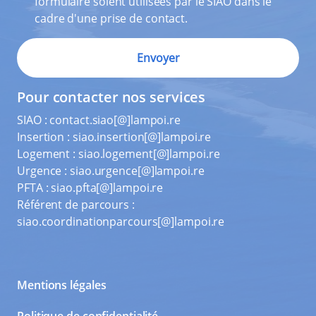
formulaire soient utilisées par le SIAO dans le
cadre d'une prise de contact.
Pour contacter nos services
SIAO :
contact.siao[@]lampoi.re
Insertion :
siao.insertion[@]lampoi.re
Logement :
siao.logement[@]lampoi.re
Urgence :
siao.urgence[@]lampoi.re
PFTA :
siao.pfta[@]lampoi.re
Référent de parcours :
siao.coordinationparcours[@]lampoi.re
Mentions légales