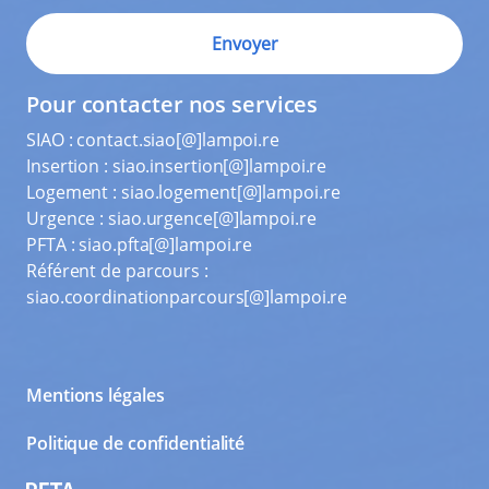
Pour contacter nos services
SIAO :
contact.siao[@]lampoi.re
Insertion :
siao.insertion[@]lampoi.re
Logement :
siao.logement[@]lampoi.re
Urgence :
siao.urgence[@]lampoi.re
PFTA :
siao.pfta[@]lampoi.re
Référent de parcours :
siao.coordinationparcours[@]lampoi.re
Mentions légales
Politique de confidentialité