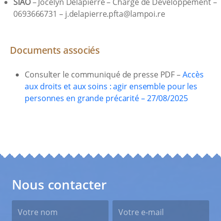
SIAO
– Jocelyn Delapierre – Chargé de Développement –
0693666731 – j.delapierre.pfta@lampoi.re
Documents associés
Consulter le communiqué de presse PDF –
Accès
aux droits et aux soins : agir ensemble pour les
personnes en grande précarité – 27/08/2025
Nous contacter