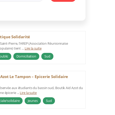
tique Solidarité
Saint-Pierre, l’AREP (Association Réunionnaise
pulaire) tient ...
Lire la suite
public
Domiciliation
Sud
 Azot Le Tampon – Epicerie Solidaire
éservée aux étudiants du bassin sud, Boutik Aid Azot du
e épicerie ...
Lire la suite
ciale/solidaire
Jeunes
Sud