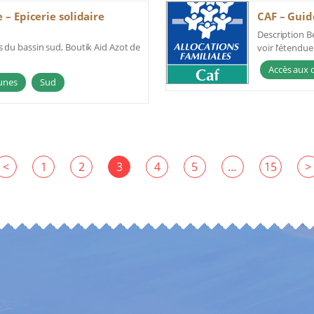
 – Epicerie solidaire
CAF – Guid
Description Be
 du bassin sud, Boutik Aid Azot de
voir l’étendue 
Accès aux d
unes
Sud
<
1
2
3
4
5
…
15
>