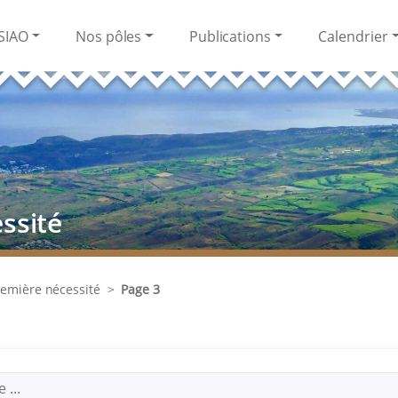
SIAO
Nos pôles
Publications
Calendrier
ssité
remière nécessité
>
Page 3