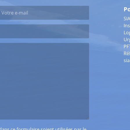
Po
SI
Ins
Lo
Ur
PF
Ré
si
ans ce formulaire soient utilisées par le