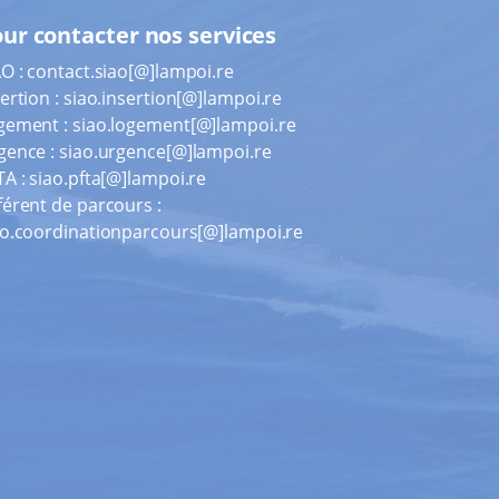
ur contacter nos services
AO :
contact.siao[@]lampoi.re
ertion :
siao.insertion[@]lampoi.re
gement :
siao.logement[@]lampoi.re
gence :
siao.urgence[@]lampoi.re
TA :
siao.pfta[@]lampoi.re
férent de parcours :
ao.coordinationparcours[@]lampoi.re