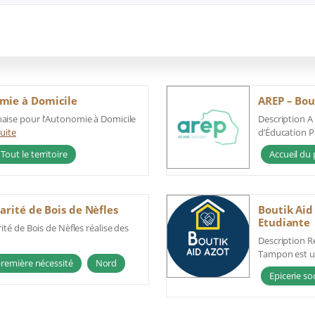
mie à Domicile
AREP – Bou
naise pour l’Autonomie à Domicile
Description A 
suite
d’Éducation Po
Tout le territoire
Accueil du 
arité de Bois de Nèfles
Boutik Aid
Etudiante
ité de Bois de Nèfles réalise des
Description R
Tampon est un
première nécessité
Nord
Epicerie so