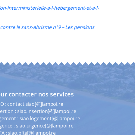
on-interministerielle-a-l-hebergement-et-a-l-
 contre le sans-abrisme n°9 – Les pensions
ur contacter nos services
AO :
contact.siao[@]lampoi.re
ertion :
siao.insertion[@]lampoi.re
gement :
siao.logement[@]lampoi.re
gence :
siao.urgence[@]lampoi.re
TA :
siao.pfta[@]lampoi.re