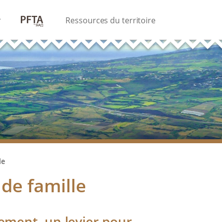
PFTA
Ressources du territoire
le
 de famille
gement, un levier pour