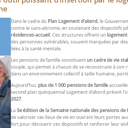
sme
Dans le cadre du
Plan Logement d’abord
, le Gouvernem
contre le sans-abrisme, en soutenant des dispositifs
résidences-accueil
. Ces structures offrent un
logement 
des personnes vulnérables, souvent marquées par des 
liées à la santé mentale.
Les pensions de famille constituent
un cadre de vie stab
souple, qui permet à chacun de se reconstruire à son ryt
dans un environnement collectif à taille humaine, port
Aujourd’hui,
plus de 1 000 pensions de famille
accueill
second plan quinquennal Logement d’abord prévoit l’
2027
.
La
5e édition de la Semaine nationale des pensions de f
de valoriser ces lieux de vie en ouvrant leurs portes a
fort pour découvrir ces dispositifs et renforcer leur visibi