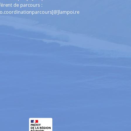
férent de parcours :
ao.coordinationparcours[@]lampoi.re